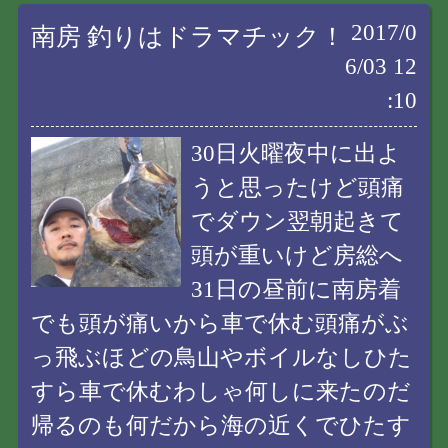
2017/0
南房 釣りはドラマチック！
6/03 12
:10
30日火曜夜中に出よ
うと思ったけど頭痛
でダウン翌朝起きて
頭が重いけど房総へ
31日の昼前に南房着
でも頭が痛いから車で休む頭痛がぶ
っ飛ぶほどの鳥山やボイルなしひた
すら車で休むわしゃ何しに来たのだ
帰るのも何だから海の近くでひたす