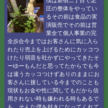
僕は新宿二丁目で足
圧の整体をやってい
るその前は食品の実
演販売でその前は営
業全て個人事業の完
全歩合今まではお客さんに気に入ら
れたり売上を上げるためにカッコつ
けたり弱音を吐かずにやってきたそ
ーゆーもんだと思ってたからでも今
は違うカッコつけずありのままにお
客さんに接している今までのことも
現状もお金や性に関してもだから信
用されない時も嫌われる時もあるで
も、そんな僕を好きになってくれて