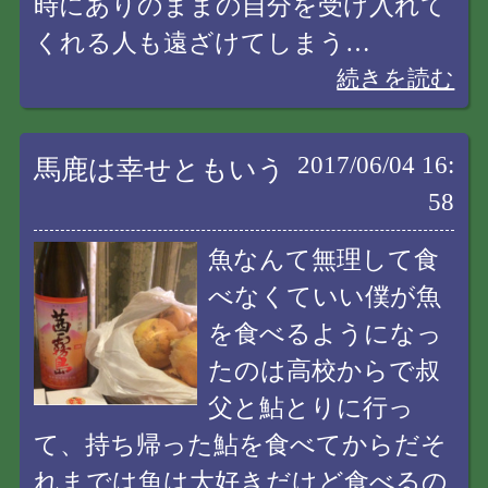
時にありのままの自分を受け入れて
くれる人も遠ざけてしまう…
続きを読む
2017/06/04 16:
馬鹿は幸せともいう
58
魚なんて無理して食
べなくていい僕が魚
を食べるようになっ
たのは高校からで叔
父と鮎とりに行っ
て、持ち帰った鮎を食べてからだそ
れまでは魚は大好きだけど食べるの