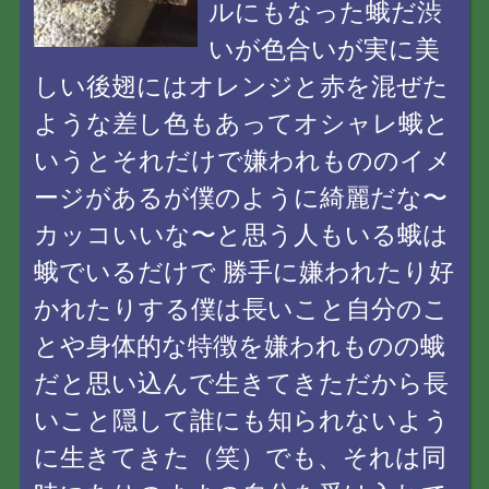
ルにもなった蛾だ渋
いが色合いが実に美
しい後翅にはオレンジと赤を混ぜた
ような差し色もあってオシャレ蛾と
いうとそれだけで嫌われもののイメ
ージがあるが僕のように綺麗だな〜
カッコいいな〜と思う人もいる蛾は
蛾でいるだけで 勝手に嫌われたり好
かれたりする僕は長いこと自分のこ
とや身体的な特徴を嫌われものの蛾
だと思い込んで生きてきただから長
いこと隠して誰にも知られないよう
に生きてきた（笑）でも、それは同