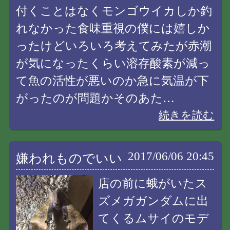
付くことはなくモンゴウイカしか釣
れなかった食味重視の僕には嬉しか
ったけどいろいろ考えてみたが赤潮
が気になったくらい溶存酸素が減っ
て魚の活性が悪いのか急に気温が下
がったのが問題かそのあた…
続きを読む
2017/06/06 20:45
嫌われものでいい
店の前に蛾がいたス
ズメガガンダムに出
てくるムサイのモデ