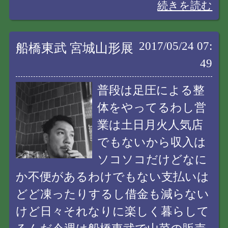
続きを読む
2017/05/24 07:
船橋東武 宮城山形展
49
普段は足圧による整
体をやってるわし営
業は土日月火人気店
でもないから収入は
ソコソコだけどなに
か不便があるわけでもない支払いは
どど凍ったりするし借金も減らない
けど日々それなりに楽しく暮らして