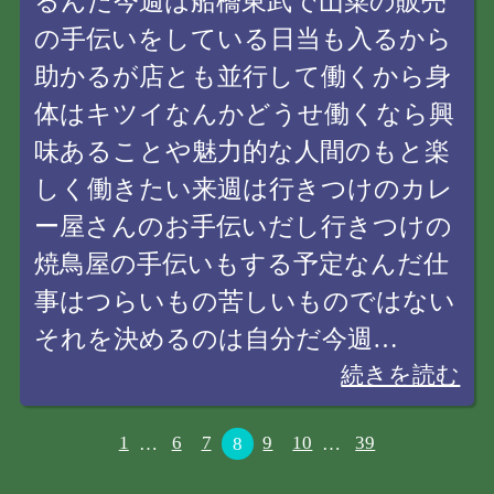
るんだ今週は船橋東武で山菜の販売
の手伝いをしている日当も入るから
助かるが店とも並行して働くから身
体はキツイなんかどうせ働くなら興
味あることや魅力的な人間のもと楽
しく働きたい来週は行きつけのカレ
ー屋さんのお手伝いだし行きつけの
焼鳥屋の手伝いもする予定なんだ仕
事はつらいもの苦しいものではない
それを決めるのは自分だ今週…
続きを読む
1
…
6
7
8
9
10
…
39