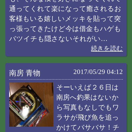
通ってくれて楽になって癒されるお
客様もいる嬉しいメッキを貼って突
っ張ってきたけど今は借金もハゲも
バツイチも隠さないそれがい…
続きを読む
2017/05/29 04:12
南房 青物
そーいえば２６日は
南房へ釣果はないか
ら写真もなしでもワ
ラサが飛び魚を追っ
かけてバサバサ！チ