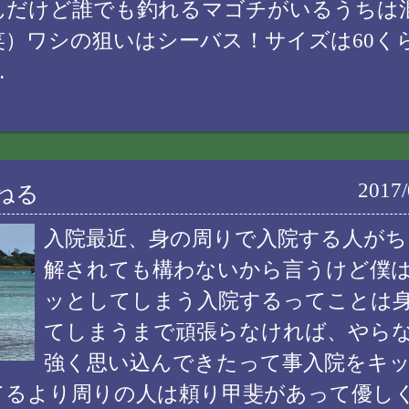
んだけど誰でも釣れるマゴチがいるうちは
笑）ワシの狙いはシーバス！サイズは60く
…
2017/
ねる
入院最近、身の周りで入院する人がち
解されても構わないから言うけど僕
ッとしてしまう入院するってことは
てしまうまで頑張らなければ、やら
強く思い込んできたって事入院をキ
てるより周りの人は頼り甲斐があって優し