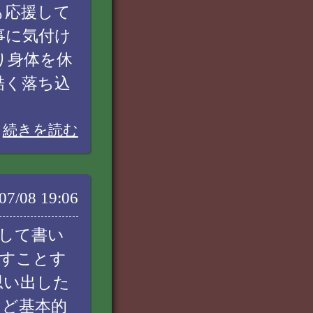
も応援して
事に気付け
り身体を休
酷く落ち込
続きを読む
07/08 19:06
として書い
らすことす
思い出した
けど基本的