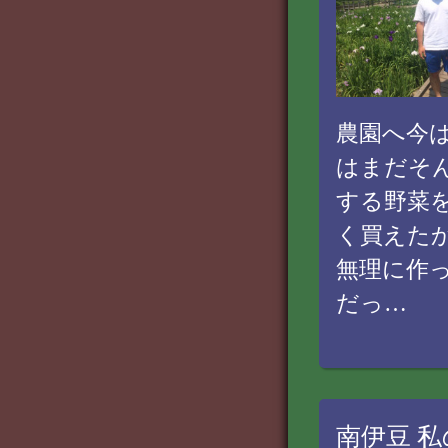
農園へ今
はまだそ
する野菜
く買えた
無理に作
だっ…
南伊豆 