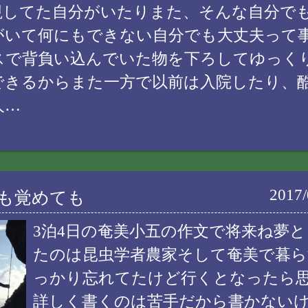
視してた自分がいたりまた、そんな自分で
がいて何にもできない自分でも大丈夫って
スで背負い込んでいた物を下ろしてゆっく
できるからまた一方で以前は入院したり、
人…
2017/
ても覚めても
3泊4日の奄美小五の作文で将来ね夢
たのは昆虫学者農家そして奄美で暮
っかり忘れてたけど行くとなったら
詳しく書くのは苦手だから書かない