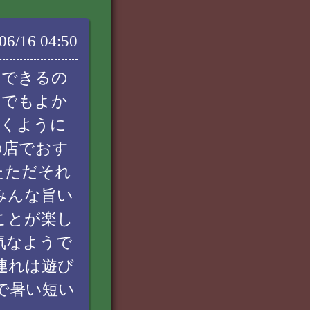
06/16 04:50
しできるの
んでもよか
行くように
の店でおす
たただそれ
みんな旨い
ことが楽し
気なようで
連れは遊び
で暑い短い