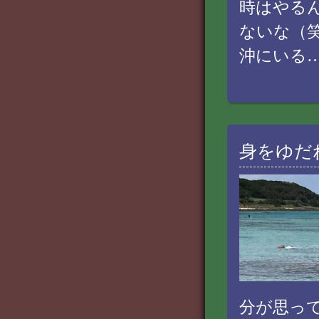
時はやる
ないな（
沖にいる
身をゆだ
分が思っ