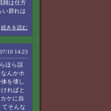
混雑は仕方
らい群れは
続きを読む
07/10 14:23
らほら誤
はなんかホ
身体を壊し
なければと
ッカケに自
くてそんな