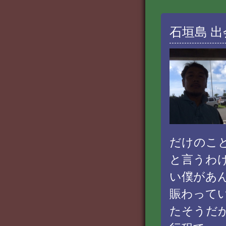
石垣島 
だけのこ
と言うわ
い僕があ
賑わって
たそうだが