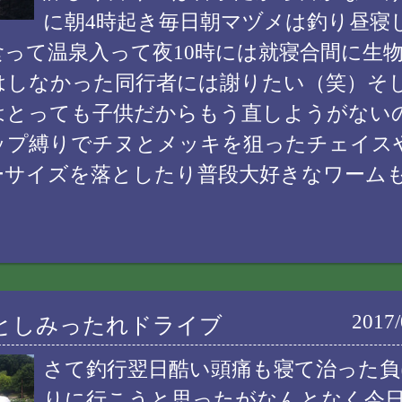
に朝4時起き毎日朝マヅメは釣り昼寝
食って温泉入って夜10時には就寝合間に生
はしなかった同行者には謝りたい（笑）そ
はとっても子供だからもう直しようがない
ップ縛りでチヌとメッキを狙ったチェイス
ーサイズを落としたり普段大好きなワーム
2017/
としみったれドライブ
さて釣行翌日酷い頭痛も寝て治った負
りに行こうと思ったがなんとなく今