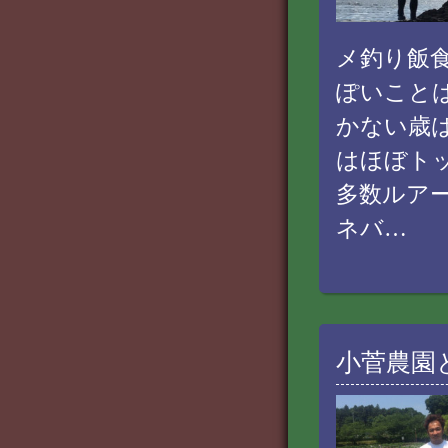
メ釣り飯
ぽいこと
かない歳
はほぼト
多数ルア
ネバ…
小菅農園