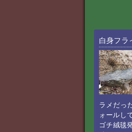
白身フラ
ラメだっ
ォールし
ゴチ絨毯