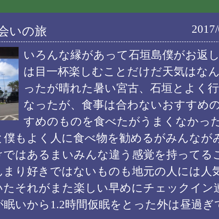
2017/
出会いの旅
いろんな縁があって石垣島僕がお返
は目一杯楽しむことだけだ天気はな
ったが晴れた暑い宮古、石垣とよく
なったが、食事は合わないおすすめ
すめのものを食べたがうまくなかっ
と僕もよく人に食べ物を勧めるがみんなが
けではあるまいみんな違う感覚を持ってる
んまり好きではないものも地元の人には人
いたそれがまた楽しい早めにチェックイン
眠いから1.2時間仮眠をとった外は昼過ぎ