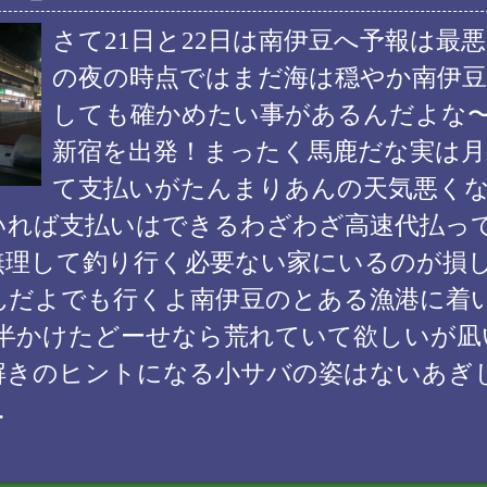
さて21日と22日は南伊豆へ予報は最悪
の夜の時点ではまだ海は穏やか南伊
しても確かめたい事があるんだよな
新宿を出発！まったく馬鹿だな実は
て支払いがたんまりあんの天気悪く
いれば支払いはできるわざわざ高速代払っ
無理して釣り行く必要ない家にいるのが損
んだよでも行くよ南伊豆のとある漁港に着
間半かけたどーせなら荒れていて欲しいが凪
解きのヒントになる小サバの姿はないあぎ
…