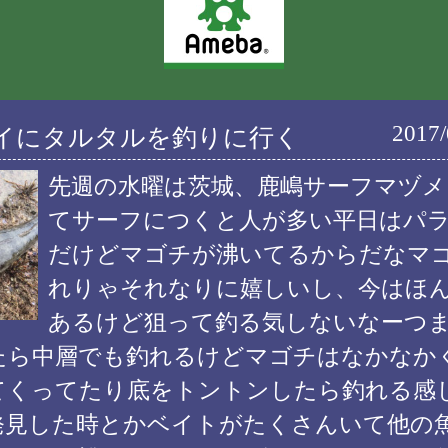
2017/
イにタルタルを釣りに行く
先週の水曜は茨城、鹿嶋サーフマヅメ
てサーフにつくと人が多い平日はパ
だけどマゴチが沸いてるからだなマ
れりゃそれなりに嬉しいし、今はほ
あるけど狙って釣る気しないなーつ
たら中層でも釣れるけどマゴチはなかなか
てくってたり底をトントンしたら釣れる感
発見した時とかベイトがたくさんいて他の