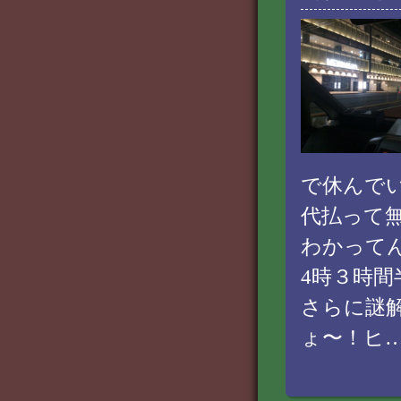
で休んで
代払って
わかって
4時３時
さらに謎
ょ〜！ヒ