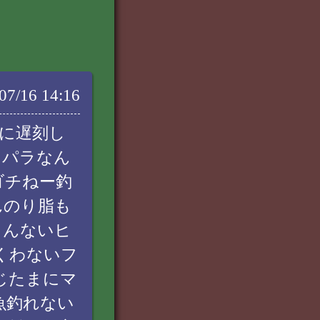
07/16 14:16
に遅刻し
ラパラなん
ゴチねー釣
んのり脂も
まんないヒ
くわないフ
じたまにマ
魚釣れない