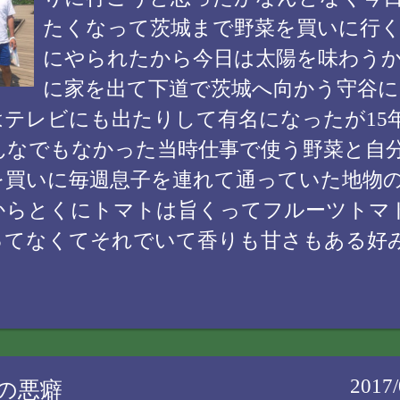
たくなって茨城まで野菜を買いに行く
にやられたから今日は太陽を味わうか
に家を出て下道で茨城へ向かう守谷に
はテレビにも出たりして有名になったが15
んなでもなかった当時仕事で使う野菜と自
を買いに毎週息子を連れて通っていた地物
からとくにトマトは旨くってフルーツトマ
ってなくてそれでいて香りも甘さもある好
2017/
私の悪癖