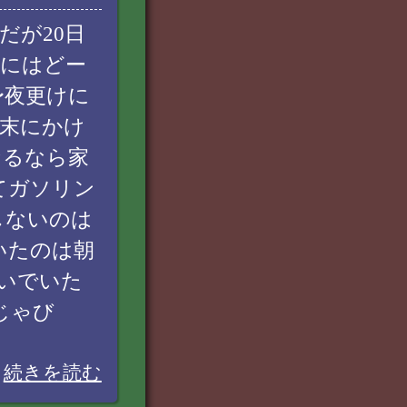
だが20日
豆にはどー
〜夜更けに
月末にかけ
なるなら家
てガソリン
しないのは
いたのは朝
いでいた
じゃび
続きを読む