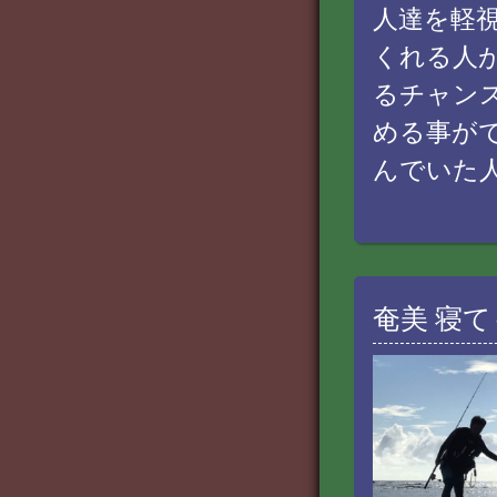
人達を軽
くれる人
るチャン
める事が
んでいた
奄美 寝