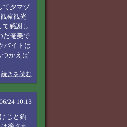
して夕マヅ
物観察観光
して感謝し
のだ奄美で
やバイトは
もつかえば
続きを読む
06/24 10:13
けじと釣
日は癒され