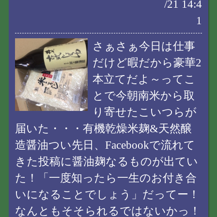
/21 14:4
1
さぁさぁ今日は仕事
だけど暇だから豪華2
本立てだよ～ってこ
とで今朝南米から取
り寄せたこいつらが
届いた・・・有機乾燥米麹&天然醸
造醤油つい先日、Facebookで流れて
きた投稿に醤油麹なるものが出てい
た！「一度知ったら一生のお付き合
いになることでしょう」だってー！
なんともそそられるではないかっ！