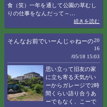
食（笑）一年を通して公園の草むし
りの仕事をなんだって～…
続きを読む
20
そんなお前でいーんじゃねーの
16
/05/18 15:03
思い立って旧友の家
に立ち寄る天気がい
ーからガレージで2時
間くらい語り合うあ
ーでもなく、こーで