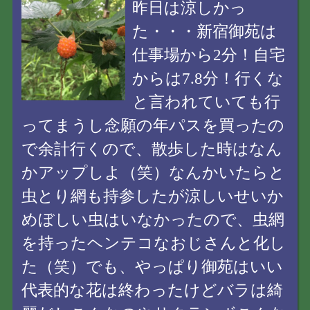
昨日は涼しかっ
た・・・新宿御苑は
仕事場から2分！自宅
からは7.8分！行くな
と言われていても行
ってまうし念願の年パスを買ったの
で余計行くので、散歩した時はなん
かアップしよ（笑）なんかいたらと
虫とり網も持参したが涼しいせいか
めぼしい虫はいなかったので、虫網
を持ったヘンテコなおじさんと化し
た（笑）でも、やっぱり御苑はいい
代表的な花は終わったけどバラは綺