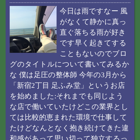
今日は雨ですなー 風
がなくて静かに真っ
直ぐ落ちる雨が好き
です早く起きてする
こともないのでブロ
グのタイトルについて書いてみるか
な 僕は足圧の整体師 今年の3月から
「新宿2丁目 足ふみ堂」というお店
を始めました:それまでも同じよう
な店で働いていたけどこの業界とし
ては比較的恵まれた環境で仕事して
たけどなんとなく抱き続けてきた違
和感があって思い切って独立するっ