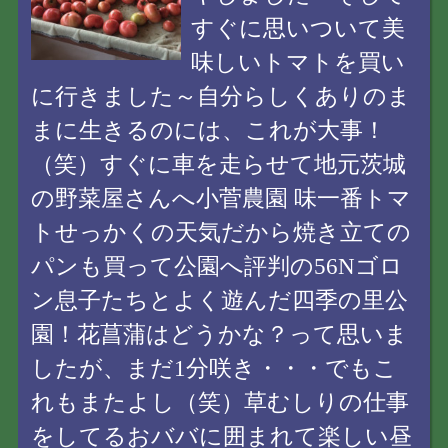
すぐに思いついて美
味しいトマトを買い
に行きました～自分らしくありのま
まに生きるのには、これが大事！
（笑）すぐに車を走らせて地元茨城
の野菜屋さんへ小菅農園 味一番トマ
トせっかくの天気だから焼き立ての
パンも買って公園へ評判の56Nゴロ
ン息子たちとよく遊んだ四季の里公
園！花菖蒲はどうかな？って思いま
したが、まだ1分咲き・・・でもこ
れもまたよし（笑）草むしりの仕事
をしてるおババに囲まれて楽しい昼